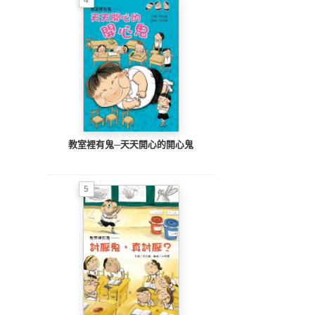
教室裡有鬼─天天開心的開心鬼
5