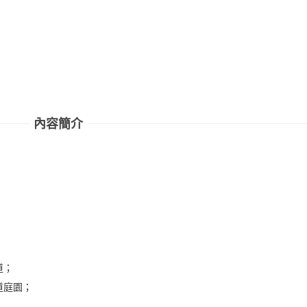
內容簡介
道；
道庭園；