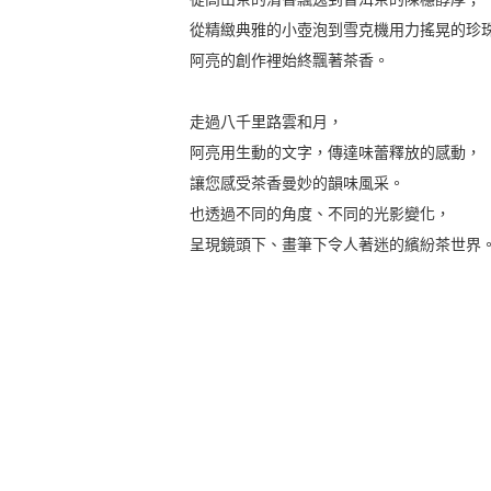
從精緻典雅的小壺泡到雪克機用力搖晃的珍
阿亮的創作裡始終飄著茶香。
走過八千里路雲和月，
阿亮用生動的文字，傳達味蕾釋放的感動，
讓您感受茶香曼妙的韻味風采。
也透過不同的角度、不同的光影變化，
呈現鏡頭下、畫筆下令人著迷的繽紛茶世界