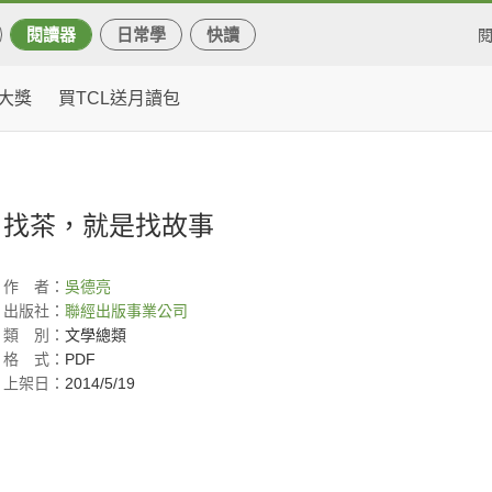
閱讀器
日常學
快讀
大獎
買TCL送月讀包
找茶，就是找故事
作
者：
吳德亮
出版社：
聯經出版事業公司
類
別：
文學總類
格
式：
PDF
上架日：
2014/5/19