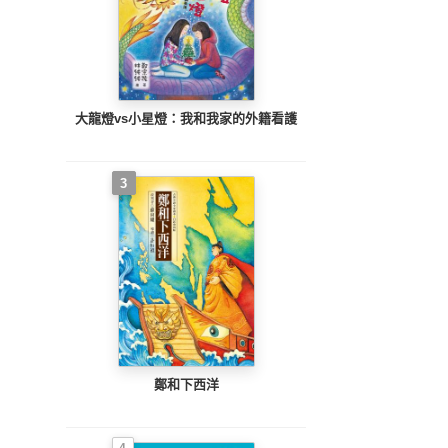
大龍燈vs小星燈：我和我家的外籍看護
3
鄭和下西洋
4