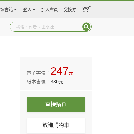
閱讀書籍
登入
加入會員
兌換券
247
電子書價：
元
紙本書價：
380
元
直接購買
放進購物車