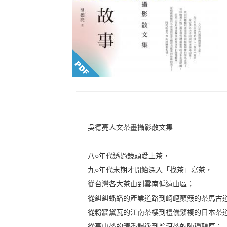
吳德亮人文茶畫攝影散文集
八○年代透過鏡頭愛上茶，
九○年代末期才開始深入「找茶」寫茶，
從台灣各大茶山到雲南偏遠山區；
從糾糾蟠蟠的產業道路到崎嶇顛簸的茶馬古
從粉牆黛瓦的江南茶樓到禮儀繁複的日本茶
從高山茶的清香飄逸到普洱茶的陳穩醇厚；