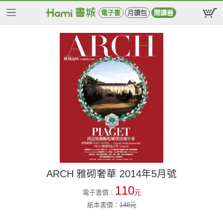
電子書
月讀包
閱讀器
ARCH 雅砌奢華 2014年5月號
110
電子書價：
元
紙本書價：
148
元