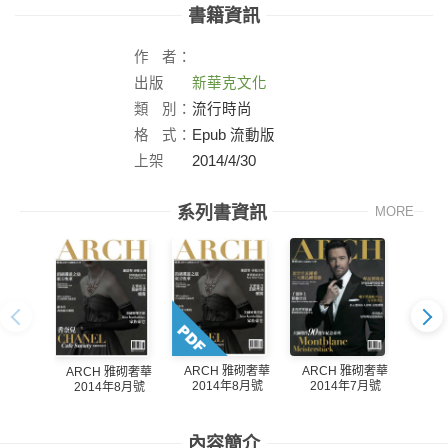
書籍資訊
作
者：
出版
新華克文化
社：
類
別：
流行時尚
格
式：
Epub 流動版
上架
2014/4/30
日：
系列書資訊
MORE
ARCH 雅砌奢華
ARCH 雅砌奢華
AR
ARCH 雅砌奢華
2014年8月號
2014年7月號
20
2014年8月號
內容簡介