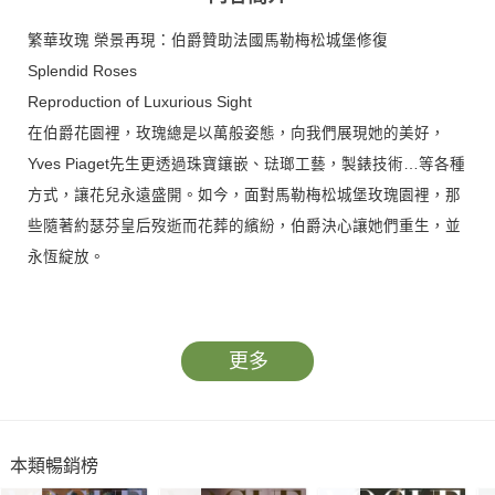
繁華玫瑰 榮景再現：伯爵贊助法國馬勒梅松城堡修復
Splendid Roses
Reproduction of Luxurious Sight
在伯爵花園裡，玫瑰總是以萬般姿態，向我們展現她的美好，
Yves Piaget先生更透過珠寶鑲嵌、琺瑯工藝，製錶技術…等各種
方式，讓花兒永遠盛開。如今，面對馬勒梅松城堡玫瑰園裡，那
些隨著約瑟芬皇后歿逝而花葬的繽紛，伯爵決心讓她們重生，並
永恆綻放。
更多精彩內容都在5月號ARCH雅砌雜誌。
更多
本類暢銷榜