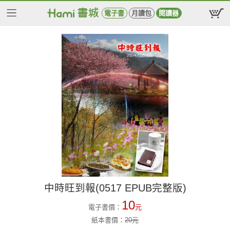
電子書
月讀包
閱讀器
中時旺到報(0517 EPUB完整版)
10
電子書價：
元
紙本書價：
20
元