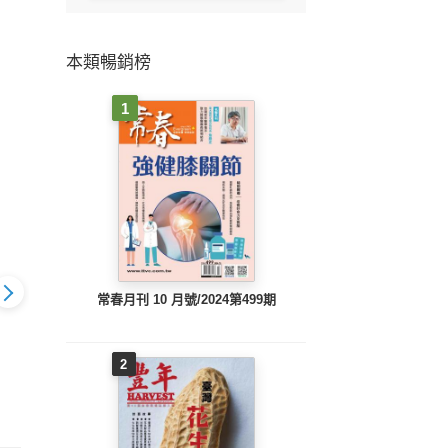
本類暢銷榜
1
常春月刊 10 月號/2024第499期
2
下第129期
親子天下第128期
親子天下第127期
親子