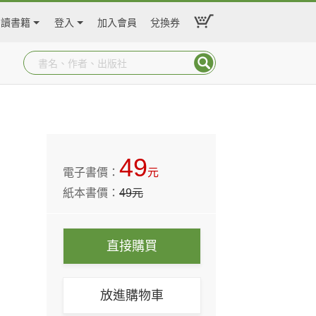
閱讀書籍
登入
加入會員
兌換券
49
電子書價：
元
紙本書價：
49
元
直接購買
放進購物車