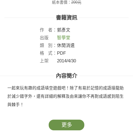
紙本書價：
200
元
書籍資訊
作
者：
郭彥文
出版
智學堂
社：
類
別：
休閒消遣
格
式：
PDF
上架
2014/4/30
日：
內容簡介
一起來玩有趣的成語填空遊戲吧！除了有易於記憶的成語接龍助
於減少錯字外，還有詳細的解釋及由來讓你不再對成語感到陌生
與棘手！
更多