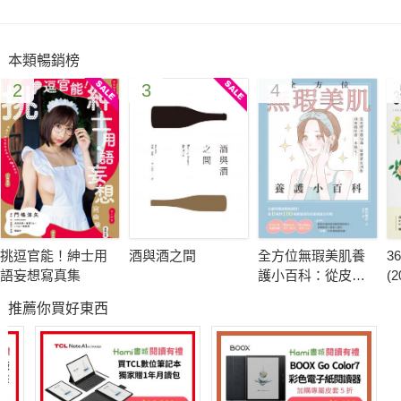
本類暢銷榜
2
3
4
挑逗官能！紳士用
酒與酒之間
全方位無瑕美肌養
3
語妄想寫真集
護小百科：從皮膚
(
基礎知識、疑難雜
銷
推薦你買好東西
症剖析到凍齡保養
一本搞定！