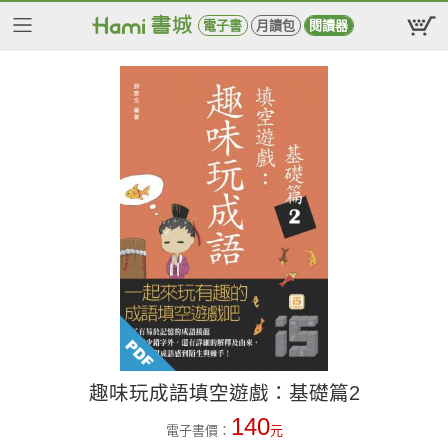
電子書
月讀包
閱讀器
趣味玩成語填空遊戲：基礎篇2
140
電子書價：
元