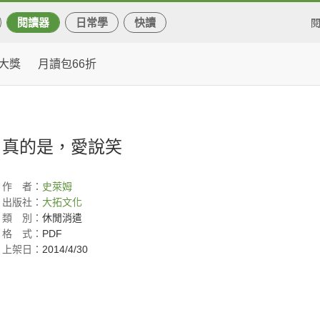
閱讀器
日常學
快讀
大獎
月讀包66折
真的是，愛說笑
作
者：
史萊姆
出版社：
大拓文化
類
別：
休閒消遣
格
式：
PDF
上架日：
2014/4/30