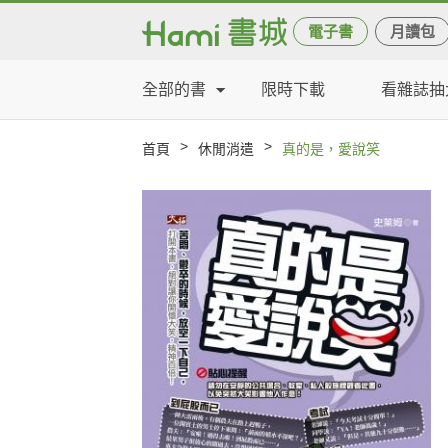
電子書
月讀包
全部的書
限時下載
看雜誌抽
>
>
首頁
休閒消遣
真的是，愛說笑