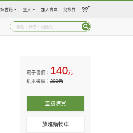
閱讀書籍
登入
加入會員
兌換券
140
電子書價：
元
紙本書價：
200
元
直接購買
放進購物車