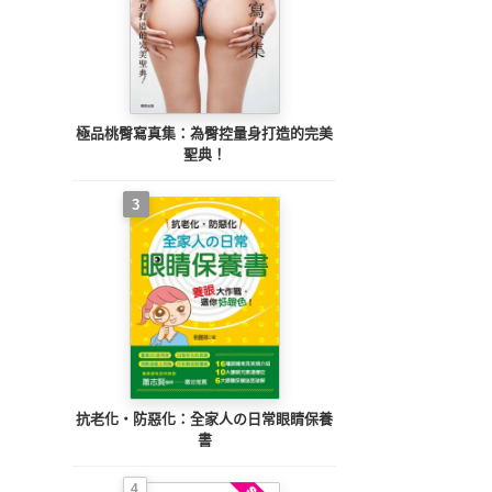
極品桃臀寫真集：為臀控量身打造的完美
聖典！
3
抗老化‧防惡化：全家人の日常眼睛保養
書
4