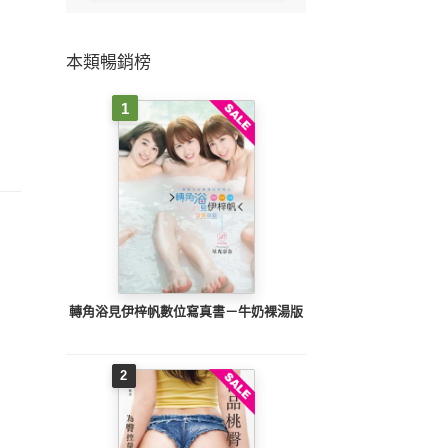
本類暢銷榜
1
轉角浴見伊梓帆數位寫真書－牛奶裸湯版
2