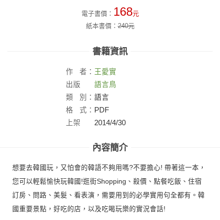
168
電子書價：
元
紙本書價：
240
元
書籍資訊
作
者：
王愛實
出版
語言鳥
社：
類
別：
語言
格
式：
PDF
上架
2014/4/30
日：
內容簡介
想要去韓國玩，又怕會的韓語不夠用嗎?不要擔心! 帶著這一本，
您可以輕鬆愉快玩韓國!逛街Shopping、殺價、點餐吃飯、住宿
訂房、問路、美髮、看表演，需要用到的必學實用句全都有。韓
國重要景點，好吃的店，以及吃喝玩樂的實況會話!