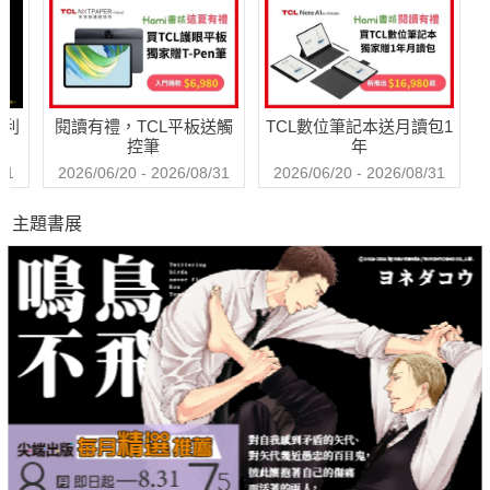
哈利
閱讀有禮，TCL平板送觸
TCL數位筆記本送月讀包1
控筆
年
31
2026/06/20 - 2026/08/31
2026/06/20 - 2026/08/31
主題書展