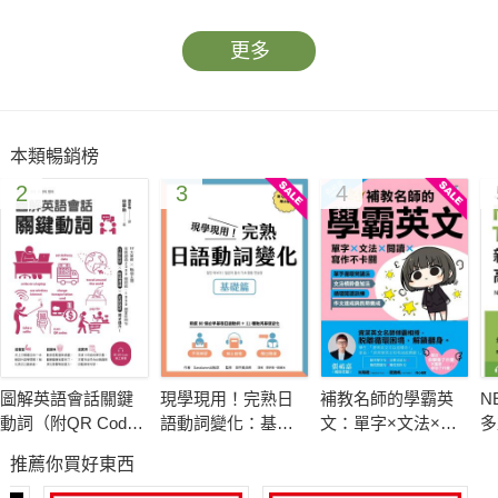
更多
本類暢銷榜
2
3
4
圖解英語會話關鍵
現學現用！完熟日
補教名師的學霸英
N
動詞（附QR Code
語動詞變化：基礎
文：單字×文法×閱
多
線上音檔）
篇(附QRCode線上
讀×寫作不卡關
字
推薦你買好東西
音檔)
線