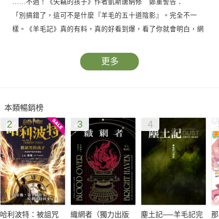
……不過！《失竊的孩子》作者凱斯唐納修 鄭重警告：
「別搞錯了，這可不是什麼『羊毛的五十道陰影』。完全不一
樣。《羊毛記》真的有料，真的好看到爆，看了你就會明白，網
路上那些High翻天、散播速度比瘟疫還快的狂熱五星口碑是怎麼
來的……如果你到現在還沒讀過《羊毛記》，那你鐵定是那種完
更多
全跟不上網路流行、無可救藥的『老派讀者』。其實，《羊毛
記》根本就是為你量身打造的，看了你就知道什麼叫做『老派說
故事魅力』。」
本類暢銷榜
2
3
4
他欺騙你，隱瞞真相，但卻是真心為你好……
他不惜殺人，只是渴望你能夠好好活下去……
你，願意這樣活著嗎......？
那個時候，已經沒有人住在地面上。
地面上，只剩一個致命的死亡世界，空氣中瀰漫著致命的強
酸毒氣。走出那扇閘門，五秒鐘，你開始瘋狂嘔吐，十秒鐘，你
哈利波特：被詛咒
織網者（獨力出版
塵土記──羊毛記完
那