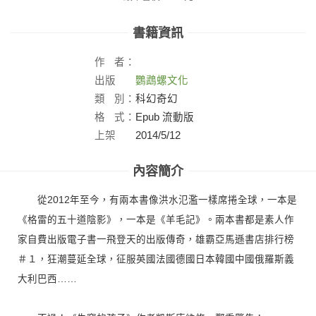
書籍資訊
作
者：
出版
鸚鵡螺文化
社：
類
別：
科幻奇幻
格
式：
Epub 流動版
上架
2014/5/12
日：
內容簡介
從2012年至今，有兩本書像洪水氾濫一樣席捲全球，一本是
《格雷的五十道陰影》，一本是《羊毛記》。兩本書都是素人作
家自費出版電子書一飛登天的出版傳奇，雄霸亞馬遜書店排行榜
＃１，狂潮蔓延全球，征服英國法國德國日本韓國中國俄羅斯義
大利巴西……