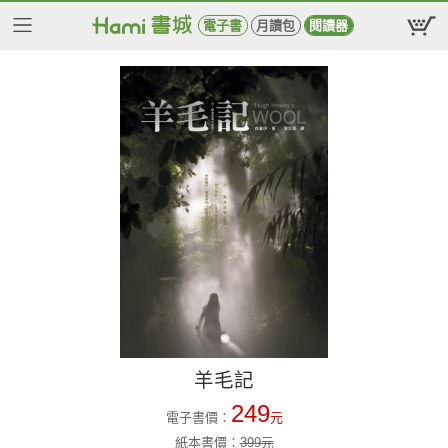
電子書
月讀包
閱讀器
羊毛記
249
電子書價：
元
紙本書價：
399
元