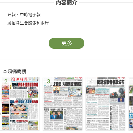
內容簡介
旺報、中時電子報
廣招陸生台歸派利兩岸
更多
本類暢銷榜
2
3
4