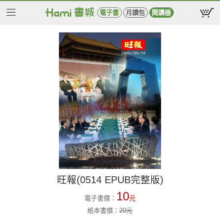
電子書
月讀包
閱讀器
旺報(0514 EPUB完整版)
10
電子書價：
元
紙本書價：
20
元