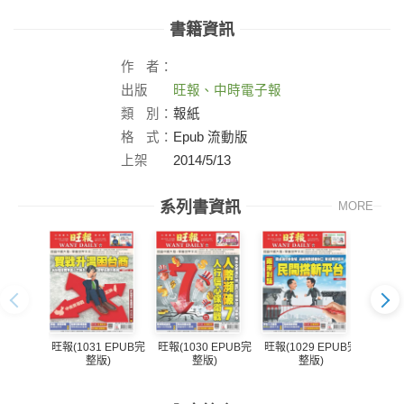
書籍資訊
作
者：
出版
旺報、中時電子報
社：
類
別：
報紙
格
式：
Epub 流動版
上架
2014/5/13
日：
系列書資訊
MORE
旺報(1031 EPUB完
旺報(1030 EPUB完
旺報(1029 EPUB完
旺報(1
整版)
整版)
整版)