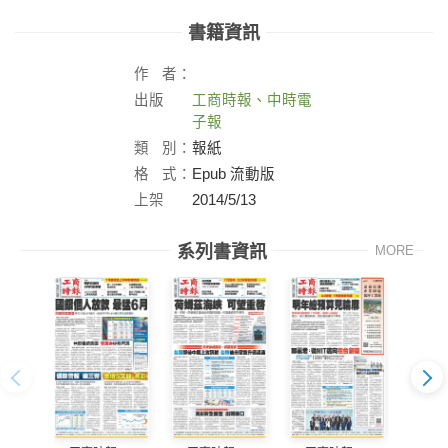
書籍資訊
作
者：
出版
工商時報、中時電
社：
子報
類
別：
報紙
格
式：
Epub 流動版
上架
2014/5/13
日：
系列書資訊
MORE