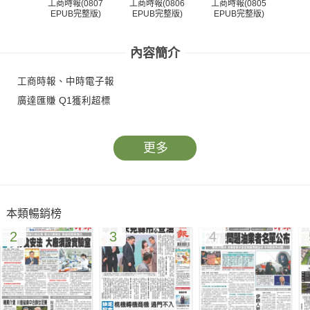
工商時報(0807
工商時報(0806
工商時報(0805
工商
EPUB完整版)
EPUB完整版)
EPUB完整版)
EP
內容簡介
工商時報、中時電子報
廣達匯賺 Q1獲利超標
更多
本類暢銷榜
2
3
4