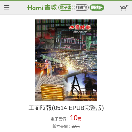
電子書
月讀包
閱讀器
工商時報(0514 EPUB完整版)
10
電子書價：
元
紙本書價：
20
元