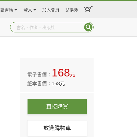
閱讀書籍
登入
加入會員
兌換券
168
電子書價：
元
紙本書價：
168
元
直接購買
放進購物車