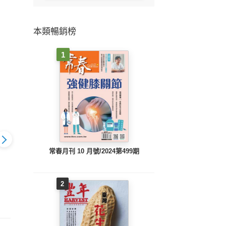
本類暢銷榜
1
常春月刊 10 月號/2024第499期
2
下第129期
親子天下第128期
親子天下第127期
親子