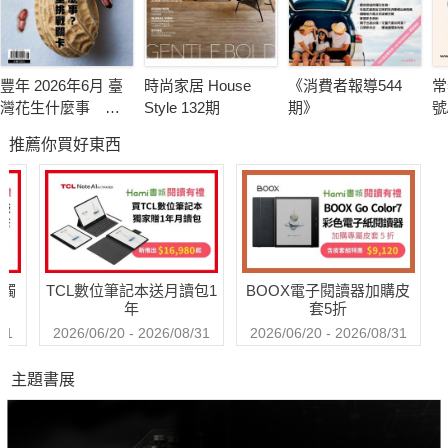
豐年 2026年6月 臺
時尚家居 House
《消費者報導544
常
灣花生什麼事 轉
Style 132期
期》
號
型挑戰卡關
推薦你買好東西
送觸
TCL數位筆記本送月讀包1
BOOX電子閱讀器加購皮
年
套5折
31
2026/06/20 - 2026/08/31
2026/06/20 - 2026/08/31
主題書展