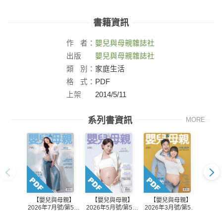
書籍資訊
作
者：
嬰兒與母親雜誌社
出版
嬰兒與母親雜誌社
社：
類
別：
家庭生活
格
式：
PDF
上架
2014/5/11
日：
系列書資訊
MORE
【嬰兒與母親】
【嬰兒與母親】
【嬰兒與母親】
【嬰
2026年7月號/第588
2026年5月號/第587
2026年3月號/第586
2026
期
期
期