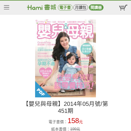
電子書
月讀包
閱讀器
【嬰兒與母親】2014年05月號/第
451期
158
電子書價：
元
紙本書價：
199
元