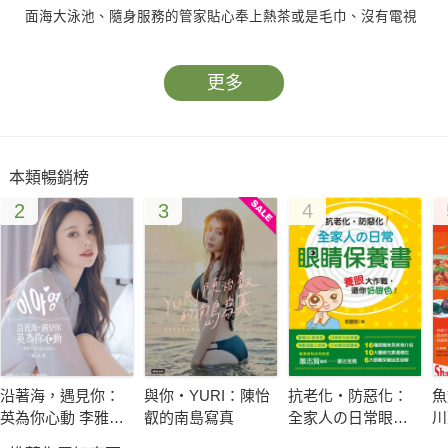
面海大泳池、隨身服務的管家貼心奉上熱茶或是毛巾、沒有電視
手機網路的歸零生活，體現一種生活態度的追求。
民宿主人多是有所堅持的夢想家，他們蓋自己想要的房子、建構
更多
自己想要的生活，那種量身訂做獨一無二的建築、硬體、頂級的
享受，有如英國、峇里島、地中海、西班牙等異國風情現場還原
的氛圍，我們這些上班族不用出國跟團或是自己捲起袖子蓋房
本類暢銷榜
子，只要住不同的民宿就能感受這樣的幸福生活！
2
3
4
每個人心中都有一間厝，是關於生活的美好想像，在旅程中的住
宿是種體驗每個地方深度的享受，每棟房子不同角落，發現人與
空間的互動，靜靜聆聽絕景與故事，重新學會緩慢悠閒的生活步
調。體會台灣純淨大地的豐饒與美麗。
沿著海，遇見你：
與你‧YURI：陳怡
抗老化‧防惡化：
魚
英為你心動 李雅英
叡的南島寫真
全家人の日常眼睛
川
1st台灣感性紙上電
保養書
饌