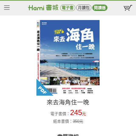
電子書
月讀包
閱讀器
來去海角住一晚
245
電子書價：
元
紙本書價：
350
元