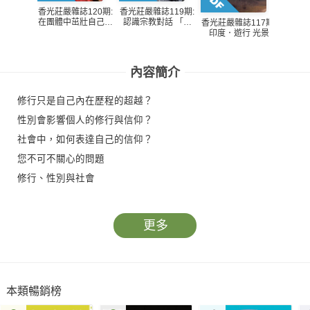
香光莊嚴雜誌120期:
香光莊嚴雜誌119期:
香光莊
在團體中茁壯自己—
認識宗教對話 「宗
期：視
香光莊嚴雜誌117期:
悟因長老尼從佛教教
教對話之父」雷蒙．
《百法
印度．遊行 光景
團談領導智慧50則
潘尼卡 文集選讀
（上）
（一）
內容簡介
修行只是自己內在歷程的超越？
性別會影響個人的修行與信仰？
社會中，如何表達自己的信仰？
您不可不關心的問題
修行、性別與社會
更多
本類暢銷榜