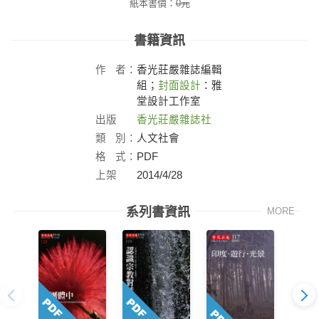
紙本書價：
0
元
書籍資訊
作
者：
香光莊嚴雜誌編輯
組；
封面設計
：雅
堂設計工作室
出版
香光莊嚴雜誌社
社：
類
別：
人文社會
格
式：
PDF
上架
2014/4/28
日：
系列書資訊
MORE