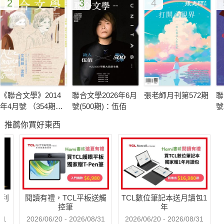
2
3
4
《聯合文學》2014
聯合文學2026年6月
張老師月刊第572期
聯
年4月號 （354期）
號(500期)：伍佰
號
艾莉絲．孟若＆短
多
推薦你買好東西
篇小說藝術
德
哈利
閱讀有禮，TCL平板送觸
TCL數位筆記本送月讀包1
控筆
年
31
2026/06/20 - 2026/08/31
2026/06/20 - 2026/08/31