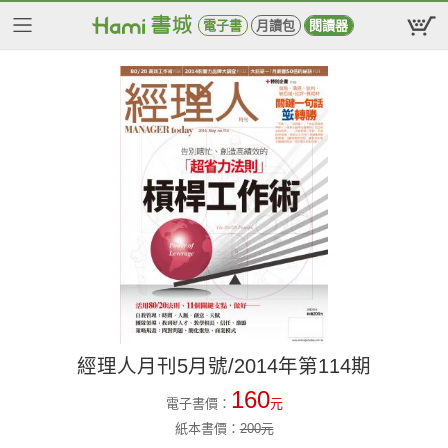
電子書
月讀包
閱讀器
經理人月刊5月號/2014年第114期
160
電子書價：
元
紙本書價：
200
元