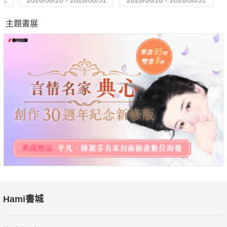
31
2026/06/20 - 2026/08/31
2026/06/20 - 2026/08/31
僚，會審慎考慮各個細節；3.笨又努力的，不用說，立刻開除，
主題書展
因為他們很危險，會為所有人製造出更多不重要的工作；4.聰明
又懶惰的，他們最適合擔任高層。
先不要立刻就判定，聰明很難、懶惰很簡單。根據80/20法則，
只要找到對的少數關鍵、正確的槓桿，在對的人事物上投注最多
的心力，你就可以更省力地完成更多的工作。所以，你可以先練
習在工作或生活中運用80/20法則，先提高自己的成效；然後，
當你愈用愈純熟，你一定會凡事都設法找出更省力的方法，畢竟
誰想「多花一分一毫無效用的氣力」呢？而當省力是變成一種習
慣，可能就進入另一種境界的懶惰了。
Hami書城