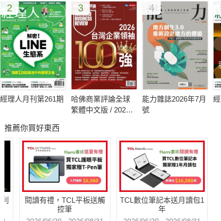
2
3
4
類似的話了：這是少數有錢人的特權吧；或者，他所過的生活，
簡直就是你為自己規畫的「退休生活」。為什麼「工作與生活」
「工作與快樂」，絕大多數時候都是被切割開來的？彷彿工作是
苦差事，我們得先苦後甘；彷彿工作是病毒，會把生活侵蝕殆
盡？
如果你每天都很忙、很累、晚下班、早上起不來、績效不上不
下，老說要辭職去旅行、休長假……你有兩個選擇：選項1，立
經理人月刊第261期
哈佛商業評論全球
能力雜誌2026年7月
經
刻辭職！但是說也奇怪，愛這麼喊叫的人，多半也不會辭，理由
繁體中文版 / 2026
號
大部分是卡在錢。選項2，練習當個聰明的懶人！因為你可能很
年8月號 2026台灣
推薦你買好東西
企業領袖100強
愛玩，卻又不能拋棄工作，那最好的解決方法就是學會不費力或
更省力的工作方法，讓自己可以多出更多時間去生活、去玩樂。
《80/20法則》《其實工作不必這麼累》（80/20 Manager）兩
書作者理查．柯克（Richard Koch）經常引述德國前陸軍元帥曼
斯坦（Erich von Manstein）對於麾下軍官的分類，他以「愚蠢/
哈利
閱讀有禮，TCL平板送觸
TCL數位筆記本送月讀包1
聰明」「勤勞/懶惰」為XY軸線，畫出4個象限：1.又懶又笨的，
控筆
年
建議別管他們，反正他們無害；2.聰明又努力的，是優秀的幕