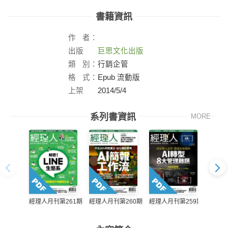
書籍資訊
作
者：
出版
巨思文化出版
社：
類
別：
行銷企管
格
式：
Epub 流動版
上架
2014/5/4
日：
系列書資訊
MORE
經理人月刊第261期
經理人月刊第260期
經理人月刊第259期
經理人