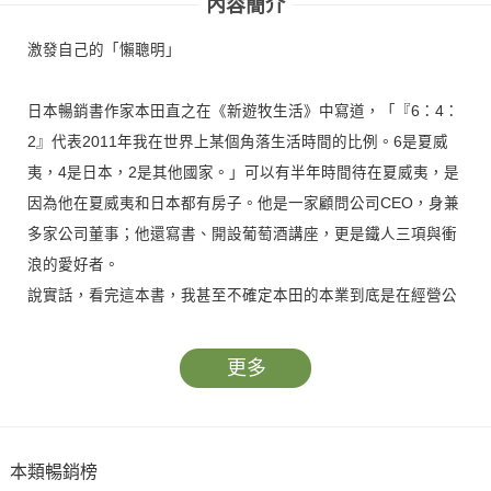
內容簡介
激發自己的「懶聰明」
日本暢銷書作家本田直之在《新遊牧生活》中寫道，「『6：4：
2』代表2011年我在世界上某個角落生活時間的比例。6是夏威
夷，4是日本，2是其他國家。」可以有半年時間待在夏威夷，是
因為他在夏威夷和日本都有房子。他是一家顧問公司CEO，身兼
多家公司董事；他還寫書、開設葡萄酒講座，更是鐵人三項與衝
浪的愛好者。
說實話，看完這本書，我甚至不確定本田的本業到底是在經營公
司，還是玩樂，因為他的玩樂休閒興趣嗜好，好像都可以「變
現」。或許，就如同他自己所說的，沒有主業、副業之分，他從
更多
事的是「複業」，過著一種他心目中理想的「遊牧式生活」：
「建構一個工作與玩樂之間沒有界線、不管身在世界哪個角落都
能有收入的遊牧企業。」
本類暢銷榜
看到這裡，你可能已經和我、和本田周遭的許多人一樣，要說出