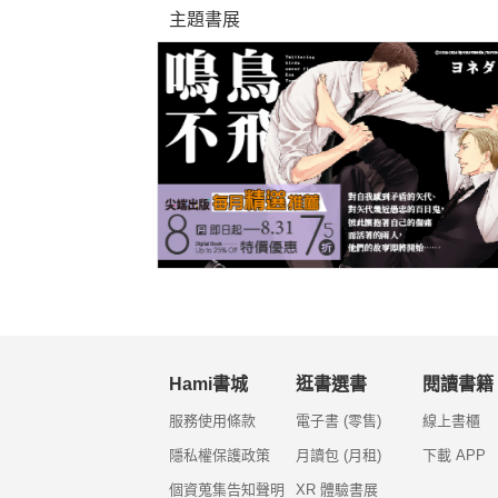
主題書展
Hami書城
逛書選書
閱讀書籍
服務使用條款
電子書 (零售)
線上書櫃
隱私權保護政策
月讀包 (月租)
下載 APP
個資蒐集告知聲明
XR 體驗書展