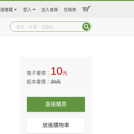
閱讀書籍
登入
加入會員
兌換券
10
電子書價：
元
紙本書價：
20
元
直接購買
放進購物車