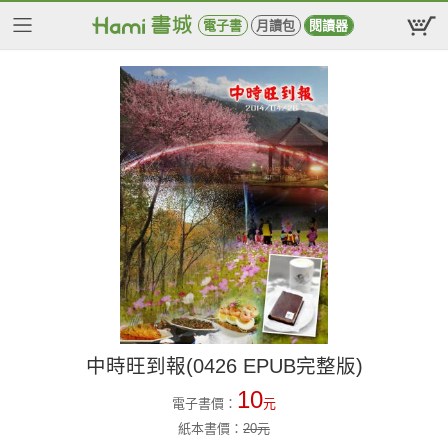
電子書
月讀包
閱讀器
中時旺到報(0426 EPUB完整版)
10
電子書價：
元
紙本書價：
20
元