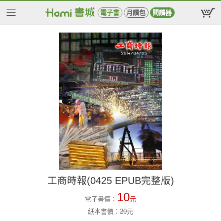
電子書
月讀包
閱讀器
工商時報(0425 EPUB完整版)
10
電子書價：
元
紙本書價：
20
元