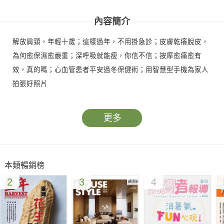
好
指南
內容簡介
解放肩頸，年輕十歲；這樣過年，不用掛急診；皮膚乾癢脫皮，
為何愈保濕愈嚴重；深呼吸就能瘦，你信不信；按摩愈痛愈有
效，真的嗎；心血管患者平安過冬保健術；用智慧型手機為家人
拍張好照片
更多
本類暢銷榜
2
3
4