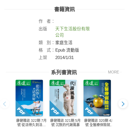
書籍資訊
作
者：
出版
天下生活股份有限
社：
公司
類
別：
家庭生活
格
式：
Epub 流動版
上架
2014/1/31
日：
系列書資訊
MORE
康健雜誌 322期 7月
康健雜誌 321期 5月
康健雜誌 320期 4月
康健雜誌
號 從活得久到活得
號 沉默的代謝風暴
號 全醫療保險就醫
號 