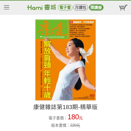
電子書
月讀包
閱讀器
康健雜誌第183期-精華版
180
電子書價：
元
紙本書價：
220
元