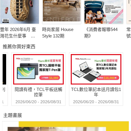
豐年 2026年6月 臺
時尚家居 House
《消費者報導544
常
灣花生什麼事 轉
Style 132期
期》
號
型挑戰卡關
推薦你買好東西
哈利
閱讀有禮，TCL平板送觸
TCL數位筆記本送月讀包1
控筆
年
31
2026/06/20 - 2026/08/31
2026/06/20 - 2026/08/31
主題書展