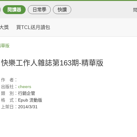
閱讀器
日常學
快讀
大獎
買TCL送月讀包
精華版
快樂工作人雜誌第163期-精華版
作
者：
出版社：
cheers
類
別：
行銷企管
格
式：
Epub 流動版
上架日：
2014/3/31