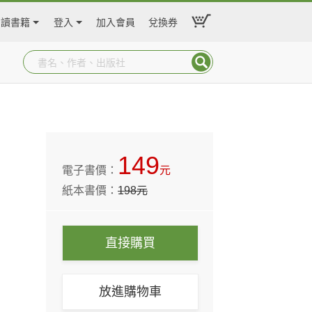
閱讀書籍
登入
加入會員
兌換券
149
電子書價：
元
紙本書價：
198
元
直接購買
放進購物車