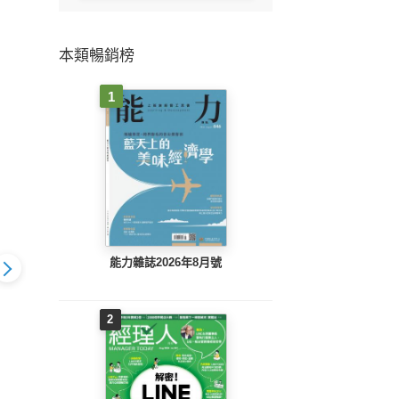
本類暢銷榜
1
能力雜誌2026年8月號
2
s快樂工作人雜
Cheers快樂工作人雜
Cheers快樂工作人雜
Che
233期
誌232期
誌231期