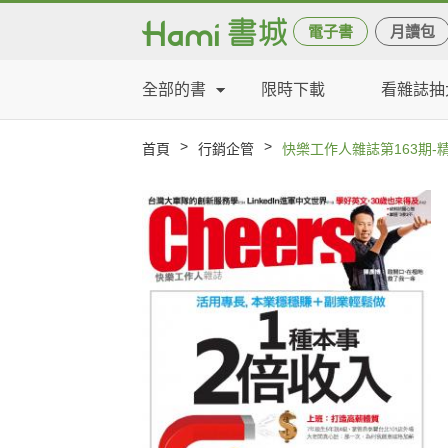
電子書
月讀包
全部的書
限時下載
看雜誌抽
>
>
首頁
行銷企管
快樂工作人雜誌第163期-