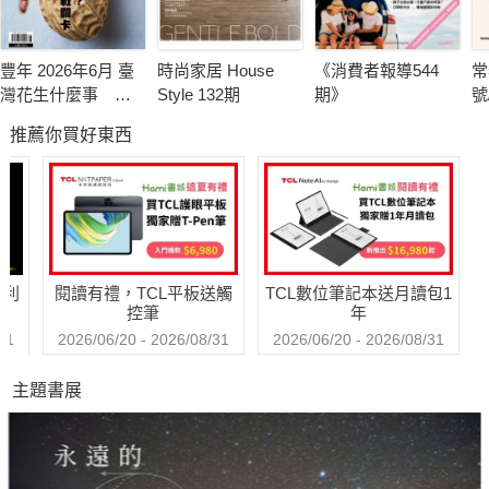
豐年 2026年6月 臺
時尚家居 House
《消費者報導544
常
灣花生什麼事 轉
Style 132期
期》
號
型挑戰卡關
推薦你買好東西
哈利
閱讀有禮，TCL平板送觸
TCL數位筆記本送月讀包1
控筆
年
31
2026/06/20 - 2026/08/31
2026/06/20 - 2026/08/31
主題書展