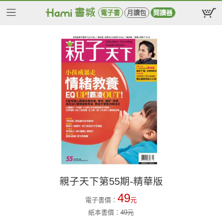
電子書
月讀包
閱讀器
親子天下第55期-精華版
49
電子書價：
元
紙本書價：
49
元