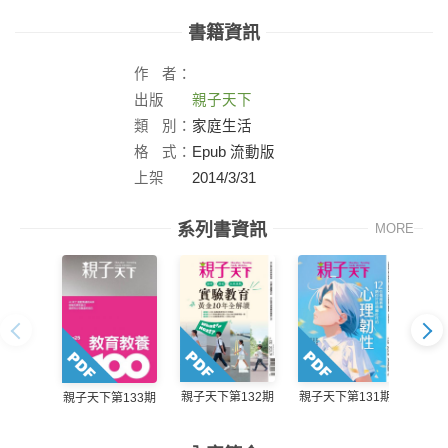
書籍資訊
作
者：
出版
親子天下
社：
類
別：
家庭生活
格
式：
Epub 流動版
上架
2014/3/31
日：
系列書資訊
MORE
親子天下第132期
親子天下第131期
親子天
親子天下第133期