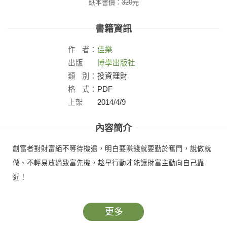
紙本書價：
320
元
書籍資訊
作
者：
佳樂
出版
博學出版社
社：
類
別：
投資理財
格
式：
PDF
上架
2014/4/9
日：
內容簡介
創富者對財富絕不等待機遇，明白要賺錢就要勤於奮鬥，說做就
做、不輕易放過致富先機，趁早行動才能讓財富主動向自己靠
近！
更多