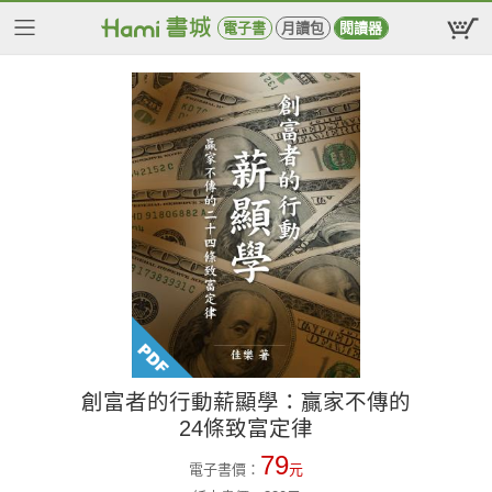
電子書
月讀包
閱讀器
創富者的行動薪顯學：贏家不傳的
24條致富定律
79
電子書價：
元