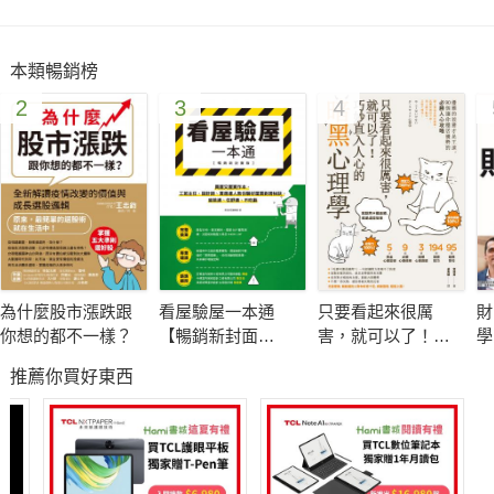
本類暢銷榜
2
3
4
為什麼股市漲跌跟
看屋驗屋一本通
只要看起來很厲
財
你想的都不一樣？
【暢銷新封面
害，就可以了！巧
學
版】：買屋交屋實
妙直入人心的暗黑
用
推薦你買好東西
作本，工班主任、
心理學：優雅的狡
富
設計師、買房達人
猾才是王道，90個
教你驗好屋買對房
讓你穩居優勢的必
秘訣，省裝潢、住
勝人心攻略【暢銷
舒適、不吃虧
紀念版】