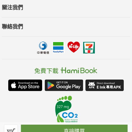
關注我們
聯絡我們
直接購買