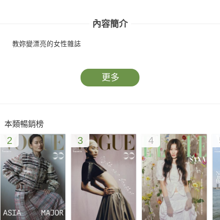
內容簡介
教妳變漂亮的女性雜誌
更多
本類暢銷榜
2
3
4