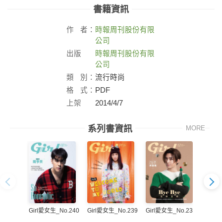
書籍資訊
作
者：
時報周刊股份有限
公司
出版
時報周刊股份有限
社：
公司
類
別：
流行時尚
格
式：
PDF
上架
2014/4/7
日：
系列書資訊
MORE
Girl愛女生_No.240
Girl愛女生_No.239
Girl愛女生_No.238
Girl