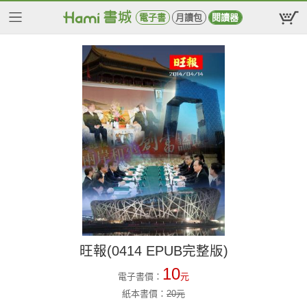
電子書
月讀包
閱讀器
旺報(0414 EPUB完整版)
10
電子書價：
元
紙本書價：
20
元