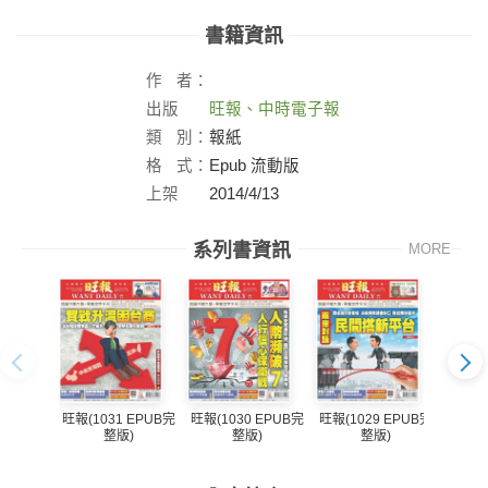
書籍資訊
作
者：
出版
旺報、中時電子報
社：
類
別：
報紙
格
式：
Epub 流動版
上架
2014/4/13
日：
系列書資訊
MORE
旺報(1031 EPUB完
旺報(1030 EPUB完
旺報(1029 EPUB完
旺報(1
整版)
整版)
整版)