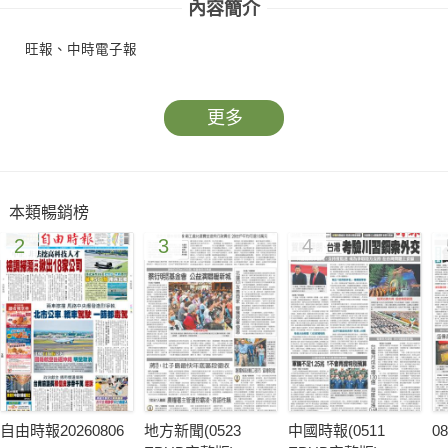
內容簡介
旺報、中時電子報
更多
本類暢銷榜
2
3
4
自由時報20260806
地方新聞(0523
中國時報(0511
0