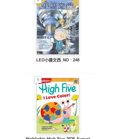
LEO小達文西_NO．248
5
Highlights High Five 2026 August