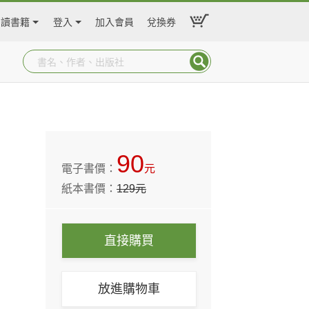
閱讀書籍
登入
加入會員
兌換券
90
電子書價：
元
紙本書價：
129
元
直接購買
放進購物車