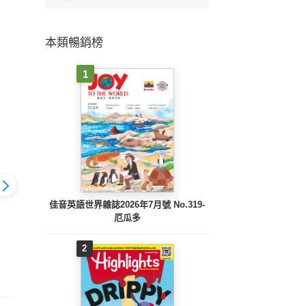
本類暢銷榜
1
佳音英語世界雜誌2026年7月號 No.319-
厄瓜多
小典藏179期(2019年7
期(2019年8
小典藏178期(2019年6
小典藏1
2
月號)
月號)
月號)