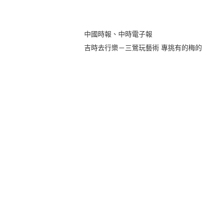
中國時報、中時電子報
吉時去行樂－三鶯玩藝術 專挑有的梅的