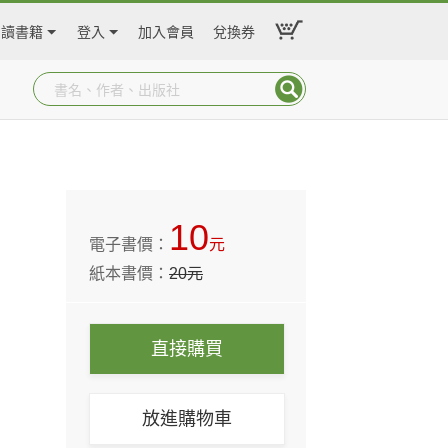
閱讀書籍
登入
加入會員
兌換券
10
電子書價：
元
紙本書價：
20
元
直接購買
放進購物車