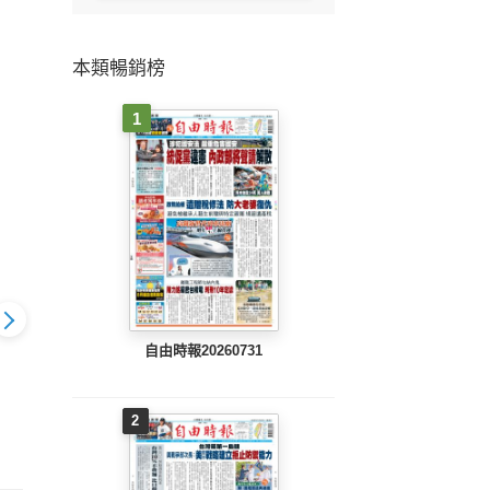
本類暢銷榜
1
自由時報20260731
中時
報(0507
中時旺到報(0430
中時旺到報(0423
2
E
B完整版)
EPUB完整版)
EPUB完整版)