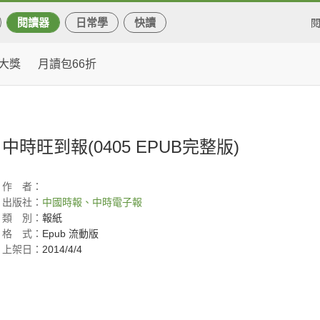
閱讀器
日常學
快讀
大獎
月讀包66折
)
中時旺到報(0405 EPUB完整版)
作
者：
出版社：
中國時報、中時電子報
類
別：
報紙
格
式：
Epub 流動版
上架日：
2014/4/4