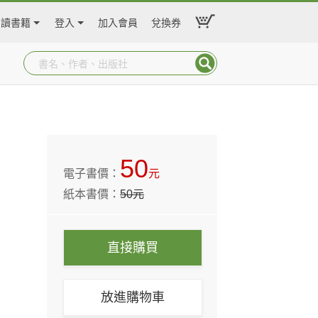
閱讀書籍
登入
加入會員
兌換券
50
電子書價：
元
紙本書價：
50
元
直接購買
放進購物車