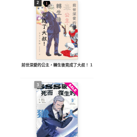
2
前世深愛的公主，轉生後竟成了大叔！ 1
3