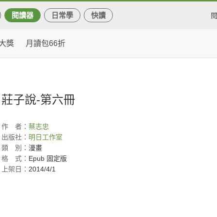
閱讀器
日常學
快讀
大獎
月讀包66折
莊子說-第六冊
作
者：
蔡志忠
出版社：
明日工作室
類
別：
漫畫
格
式：
Epub 固定版
上架日：
2014/4/1