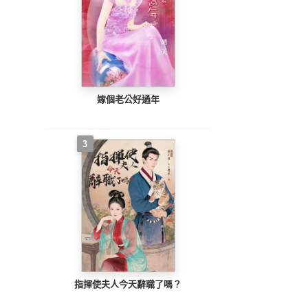
嫁個老公好過年
3
指揮使夫人今天辭職了嗎？