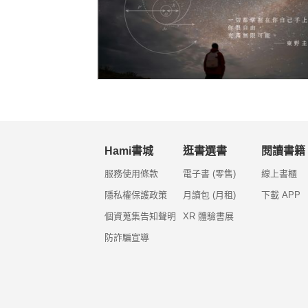
Hami書城
逛書選書
閱讀書籍
服務使用條款
電子書 (零售)
線上書櫃
隱私權保護政策
月讀包 (月租)
下載 APP
個資蒐集告知聲明
XR 體驗書展
防詐騙宣導