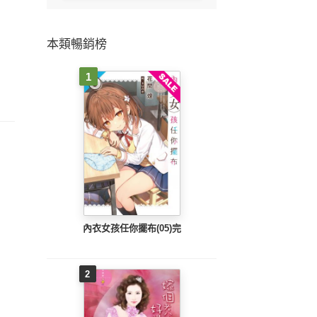
本類暢銷榜
1
內衣女孩任你擺布(05)完
2