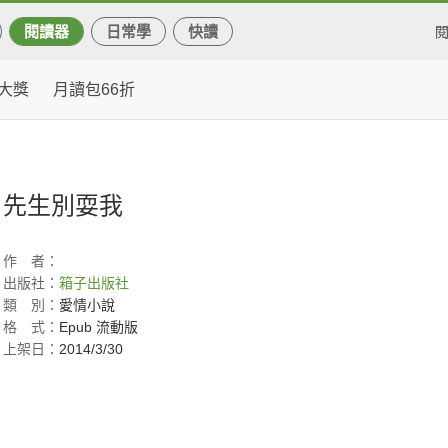
閱讀器
日常學
快讀
大獎
月讀包66折
先生別耍我
作
者：
出版社：
箱子出版社
類
別：
愛情小說
格
式：
Epub 流動版
上架日：
2014/3/30