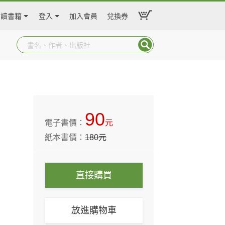
閱讀書籍
登入
加入會員
兌換券
90
電子書價：
元
紙本書價：
180
元
直接購買
放進購物車