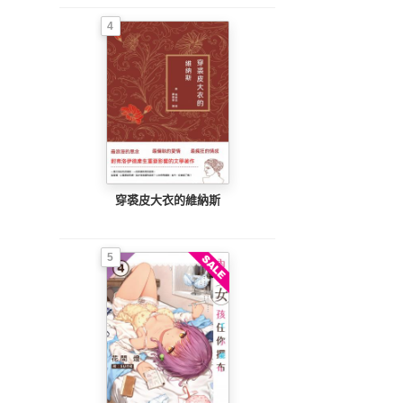
4
穿裘皮大衣的維納斯
5