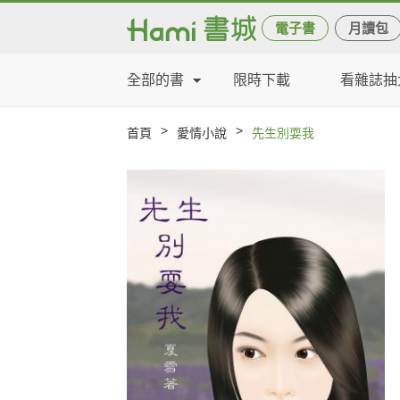
電子書
月讀包
全部的書
限時下載
看雜誌抽
>
>
首頁
愛情小說
先生別耍我