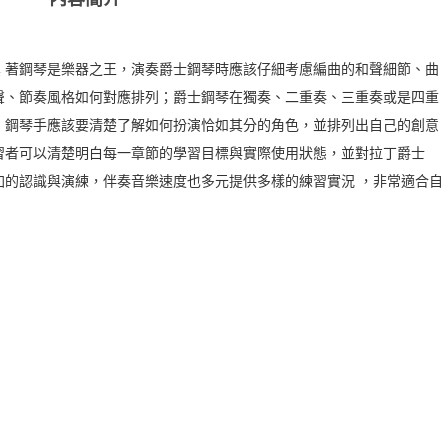
iano/何真真 著鋼琴是樂器之王，演奏爵士鋼琴時應該仔細考慮編曲的和聲細節、曲
聲、節奏風格如何對應排列；爵士鋼琴在獨奏、二重奏、三重奏或是四重
，鋼琴手應該要清楚了解如何扮演恰如其分的角色，並排列出自己的創意
習者可以清楚明白每一章節的學習目標與實際使用狀態，並對拉丁爵士
音樂有更加的認識與演練，伴奏音樂速度也多元提供多樣的練習實況 ，非常適合自