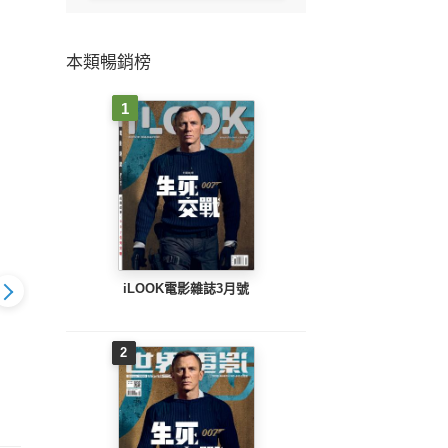
本類暢銷榜
1
iLOOK電影雜誌3月號
2
琴和聲(5)
爵士鋼琴和聲(6)
爵士鋼琴和聲(7)