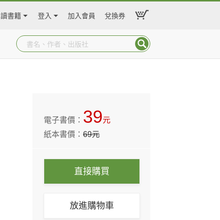
閱讀書籍
登入
加入會員
兌換券
39
電子書價：
元
紙本書價：
69
元
直接購買
放進購物車