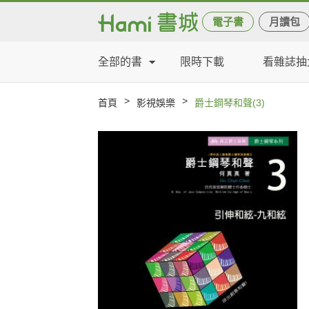
電子書
月讀包
全部的書
限時下載
看雜誌抽
>
>
首頁
影視娛樂
爵士鋼琴和聲(3)