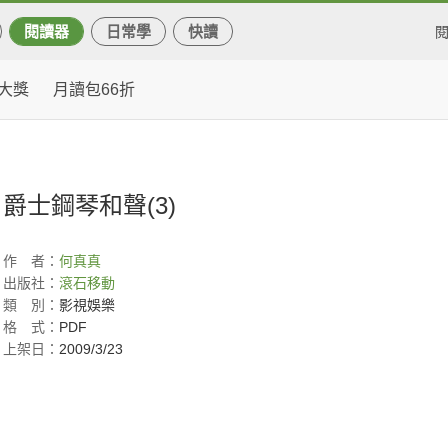
閱讀器
日常學
快讀
大獎
月讀包66折
爵士鋼琴和聲(3)
作
者：
何真真
出版社：
滾石移動
類
別：
影視娛樂
格
式：
PDF
上架日：
2009/3/23