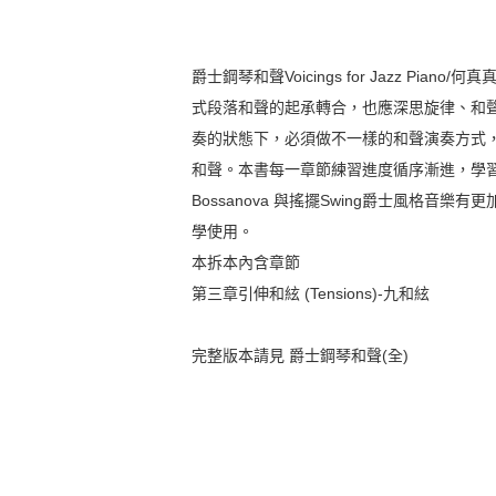
爵士鋼琴和聲Voicings for Jazz P
式段落和聲的起承轉合，也應深思旋律、和
奏的狀態下，必須做不一樣的和聲演奏方式
和聲。本書每一章節練習進度循序漸進，學
Bossanova 與搖擺Swing爵士風格
學使用。
本拆本內含章節
第三章引伸和絃 (Tensions)-九和絃
完整版本請見 爵士鋼琴和聲(全)