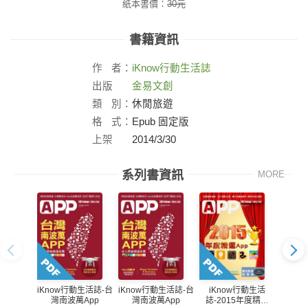
紙本書價：
30
元
書籍資訊
作
者：
iKnow
行動生活誌
出版
金易文創
社：
類
別：
休閒旅遊
格
式：
Epub 固定版
上架
2014/3/30
日：
系列書資訊
MORE
iK
iKnow行動生活誌-台
iKnow行動生活誌-台
iKnow行動生活
誌-2
灣南波萬App
灣南波萬App
誌-2015年度精選