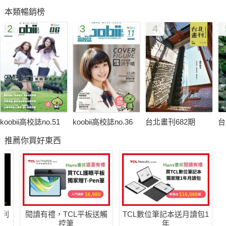
愛分享玩上影
本類暢銷榜
你一定沒看過
2
3
4
看劇也能健身？
連毛細孔都看得清楚"
koobii高校誌no.51
koobii高校誌no.36
台北畫刊682期
台
推薦你買好東西
哈利
閱讀有禮，TCL平板送觸
TCL數位筆記本送月讀包1
控筆
年