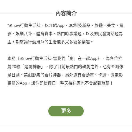
App
內容簡介
"iKnow行動生活誌，以介紹App、3C科技新品、旅遊、美食、電
影、娛樂八卦、體育賽事、熱門時事議題，以及鄉民發燒話題為
主，期望讓行動用戶的生活能多采多姿多樂趣。
本期《iKnow行動生活誌-當我們「劇」在一起App》，為各位推
薦20款「追劇神器」，除了目前最熱門的韓劇之外，也有介紹像
是日劇、美劇影集的看片神器，另外還有看動畫、卡通、微電影
相關的App，讓你即使假日一整天待在家也不會感到無聊！
【歐爸莎朗嘿！】
更多
新鮮觀劇站
少女心必備