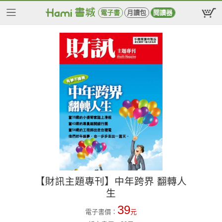
電子書
月讀包
閱讀器
【財訊主題專刊】中年跨界 翻轉人
生
39
電子書價：
元