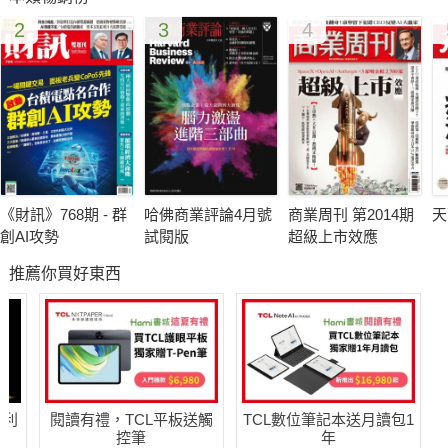
2
3
4
《財訊》768期 - 群
哈佛商業評論4月號
商業周刊 第2014期
天
創AI攻勢
試閱版
超級上市效應
推薦你買好東西
哈利
閱讀有禮，TCL平板送觸
TCL數位筆記本送月讀包1
控筆
年