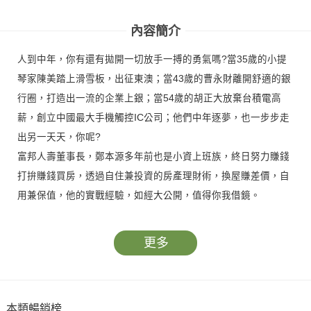
單
內容簡介
人到中年，你有還有拋開一切放手一搏的勇氣嗎?當35歲的小提
琴家陳美踏上滑雪板，出征東澳；當43歲的曹永財離開舒適的銀
行圈，打造出一流的企業上銀；當54歲的胡正大放棄台積電高
薪，創立中國最大手機觸控IC公司；他們中年逐夢，也一步步走
出另一天天，你呢?
富邦人壽董事長，鄭本源多年前也是小資上班族，終日努力賺錢
打拚賺錢買房，透過自住兼投資的房產理財術，換屋賺差價，自
用兼保值，他的實戰經驗，如經大公開，值得你我借鏡。
更多
本類暢銷榜