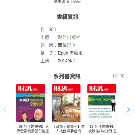
紙本書價：
39
元
書籍資訊
作
者：
出版
財信出版社
社：
類
別：
商業理財
格
式：
Epub 流動版
上架
2014/4/2
日：
系列書資訊
MORE
【財訊主題專刊】大
【財訊主題專刊】港
【財訊主題專刊】獨
【財訊
潤發電商霸業全解密
人揪團尋夢台灣
家體檢柯P理財成績
業遇見