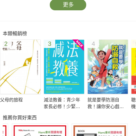
更多
本類暢銷榜
2
3
4
父母的旅程
減法教養：青少年
就是要學防溺自
聰
家長必修！少緊
救！讓你安心戲水
機
盯、別老想、省規
的漫畫圖解自救百
版
推薦你買好東西
劃，面對孩子進入
科
注
「超長青春期」，
實
走出焦慮、得到療
定