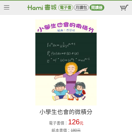
電子書
月讀包
閱讀器
小學生也會的微積分
126
電子書價：
元
紙本書價：
180
元