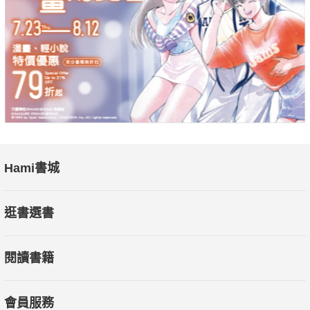
Hami書城
逛書選書
閱讀書籍
會員服務