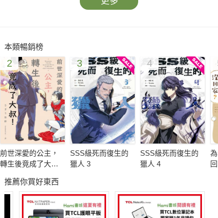
更多
本類暢銷榜
2
3
4
前世深愛的公主，
SSS級死而復生的
SSS級死而復生的
為
轉生後竟成了大
獵人 3
獵人 4
回
叔！ 1
推薦你買好東西