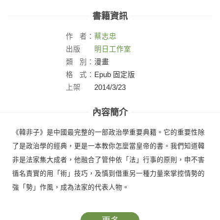
書籍資訊
作
者：
蔡志忠
出版
明日工作室
社：
類
別：
漫畫
格
式：
Epub 固定版
上架
2014/3/23
日：
內容簡介
《韓非子》是中國最完整的一部政治學重要典籍。它的重要性除
了是政治學的經典，更是一本教你怎麼當皇帝的書。我們知道韓
非是法家集大成者，他融合了管仲依「法」行事的原則，申不害
循名責實的用「術」技巧，及慎到借重另一種力量來掌控情勢的
強「勢」作風，成為法家的代表人物。