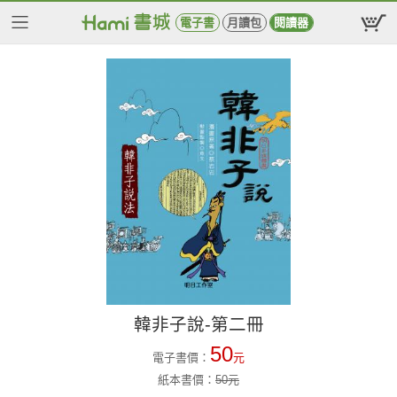
電子書
月讀包
閱讀器
韓非子說-第二冊
50
電子書價：
元
紙本書價：
50
元