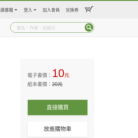
閱讀書籍
登入
加入會員
兌換券
10
電子書價：
元
紙本書價：
20
元
直接購買
放進購物車