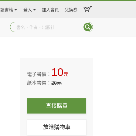
閱讀書籍
登入
加入會員
兌換券
10
電子書價：
元
紙本書價：
20
元
直接購買
放進購物車