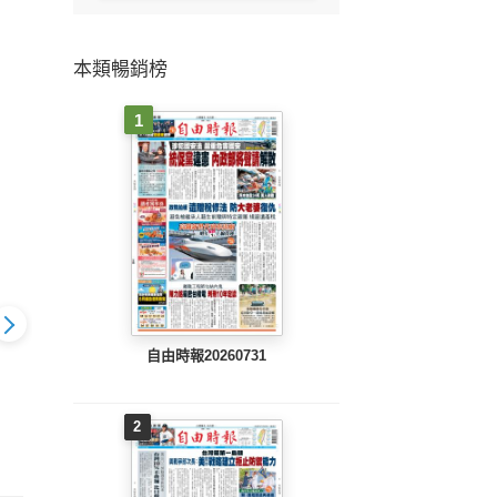
本類暢銷榜
1
自由時報20260731
旺報(1025 EPUB完整
旺報(1
7 EPUB完整
旺報(1026 EPUB完整
2
版)
版)
版)