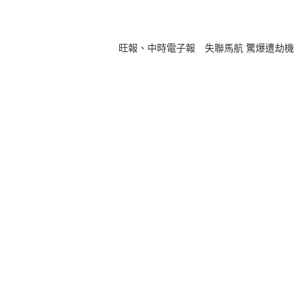
旺報、中時電子報 失聯馬航 驚爆遭劫機