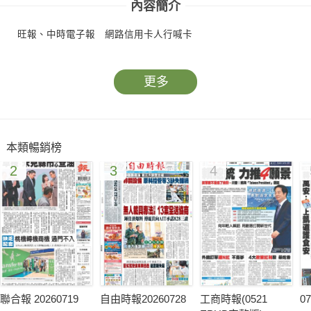
內容簡介
旺報、中時電子報 網路信用卡人行喊卡
更多
本類暢銷榜
2
3
4
聯合報 20260719
自由時報20260728
工商時報(0521
0