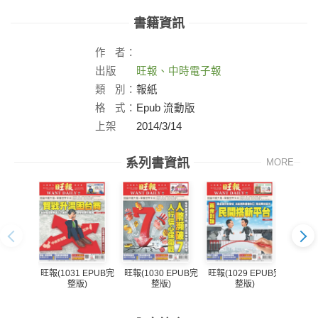
書籍資訊
作
者：
出版
旺報、中時電子報
社：
類
別：
報紙
格
式：
Epub 流動版
上架
2014/3/14
日：
系列書資訊
MORE
旺報(1031 EPUB完
旺報(1030 EPUB完
旺報(1029 EPUB完
旺報(1
整版)
整版)
整版)