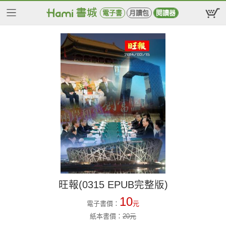
電子書
月讀包
閱讀器
旺報(0315 EPUB完整版)
10
電子書價：
元
紙本書價：
20
元