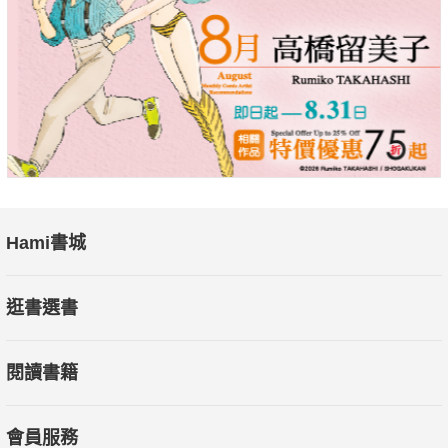
Hami書城
逛書選書
閱讀書籍
會員服務