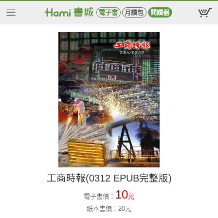
電子書
月讀包
閱讀器
工商時報(0312 EPUB完整版)
10
電子書價：
元
紙本書價：
20
元