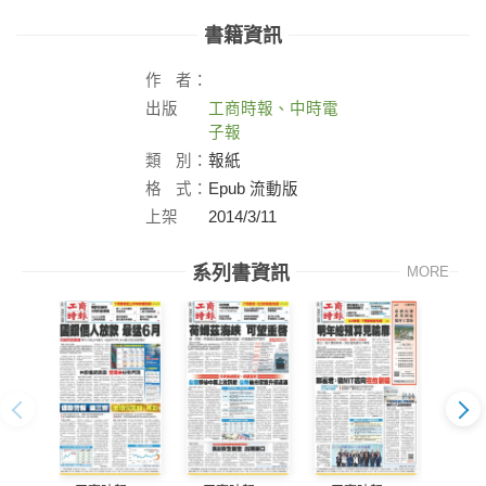
書籍資訊
作
者：
出版
工商時報、中時電
社：
子報
類
別：
報紙
格
式：
Epub 流動版
上架
2014/3/11
日：
系列書資訊
MORE