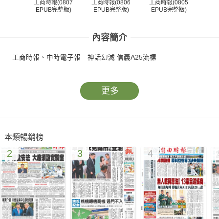
工商時報(0807
工商時報(0806
工商時報(0805
工商
EPUB完整版)
EPUB完整版)
EPUB完整版)
EP
內容簡介
工商時報、中時電子報 神話幻滅 信義A25流標
更多
本類暢銷榜
2
3
4