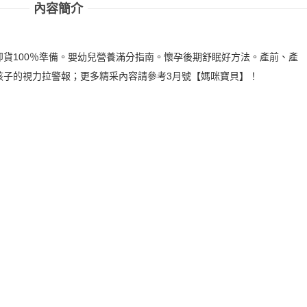
內容簡介
好卸貨100％準備。嬰幼兒營養滿分指南。懷孕後期舒眠好方法。產前、產
孩子的視力拉警報；更多精采內容請參考3月號【媽咪寶貝】！