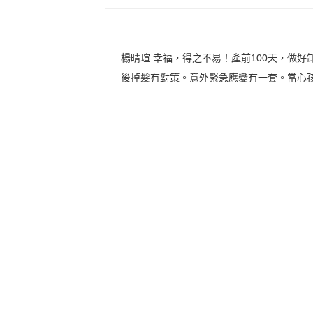
楊晴瑄 幸福，得之不易！產前100天，做
後掉髮有對策。意外緊急應變有一套。當心