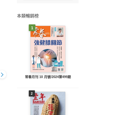
本類暢銷榜
1
常春月刊 10 月號/2024第499期
2
貝】2016年
【媽咪寶貝】2016年
【媽咪寶貝】2016年9
【媽咪
/第197期
10月號/第196期
月號/第195期
月