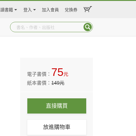
閱讀書籍
登入
加入會員
兌換券
75
電子書價：
元
紙本書價：
149
元
直接購買
放進購物車