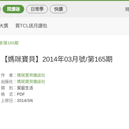
閱讀器
日常學
快讀
大獎
買TCL送月讀包
/第165期
【媽咪寶貝】2014年03月號/第165期
作
者：
媽咪寶貝雜誌社
出版社：
媽咪寶貝雜誌社
類
別：
家庭生活
格
式：
PDF
上架日：
2014/3/6