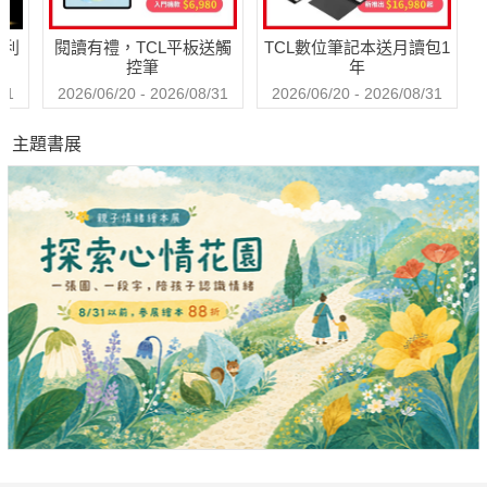
哈利
閱讀有禮，TCL平板送觸
TCL數位筆記本送月讀包1
控筆
年
31
2026/06/20 - 2026/08/31
2026/06/20 - 2026/08/31
主題書展