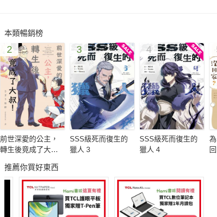
本類暢銷榜
2
3
4
前世深愛的公主，
SSS級死而復生的
SSS級死而復生的
為
轉生後竟成了大
獵人 3
獵人 4
回
叔！ 1
推薦你買好東西