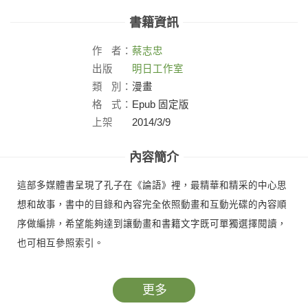
書籍資訊
作
者：
蔡志忠
出版
明日工作室
社：
類
別：
漫畫
格
式：
Epub 固定版
上架
2014/3/9
日：
內容簡介
這部多媒體書呈現了孔子在《論語》裡，最精華和精采的中心思
想和故事，書中的目錄和內容完全依照動畫和互動光碟的內容順
序做編排，希望能夠達到讓動畫和書籍文字既可單獨選擇閱讀，
也可相互參照索引。
更多