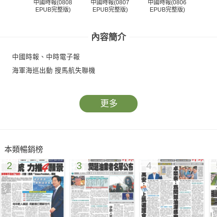
中國時報(0808
中國時報(0807
中國時報(0806
中國
EPUB完整版)
EPUB完整版)
EPUB完整版)
EP
內容簡介
中國時報、中時電子報
海軍海巡出動 搜馬航失聯機
更多
本類暢銷榜
2
3
4