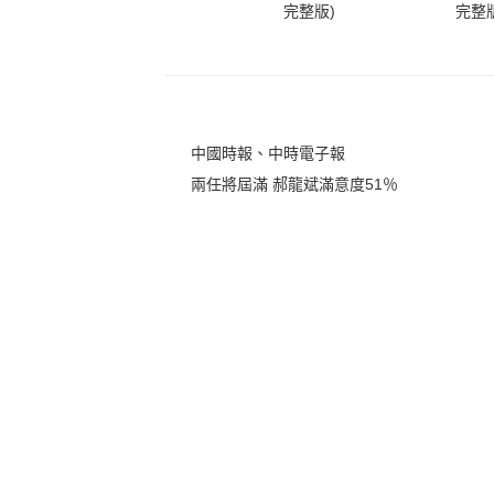
完整版)
完整版
中國時報、中時電子報
兩任將屆滿 郝龍斌滿意度51％