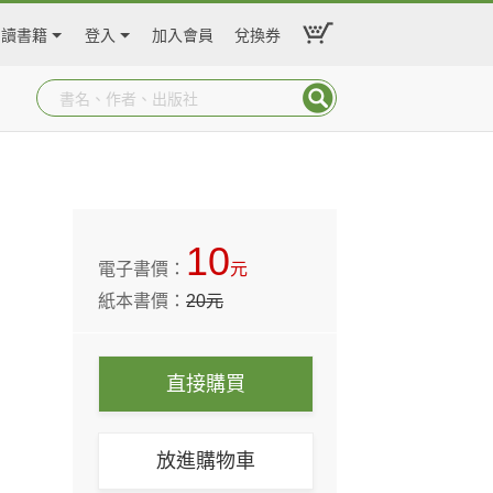
閱讀書籍
登入
加入會員
兌換券
10
電子書價：
元
紙本書價：
20
元
直接購買
放進購物車