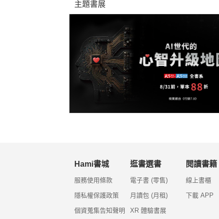
主題書展
Hami書城
逛書選書
閱讀書籍
服務使用條款
電子書 (零售)
線上書櫃
隱私權保護政策
月讀包 (月租)
下載 APP
個資蒐集告知聲明
XR 體驗書展