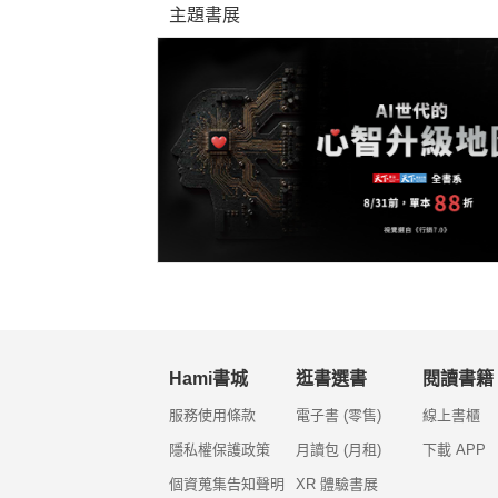
主題書展
Hami書城
逛書選書
閱讀書籍
服務使用條款
電子書 (零售)
線上書櫃
隱私權保護政策
月讀包 (月租)
下載 APP
個資蒐集告知聲明
XR 體驗書展