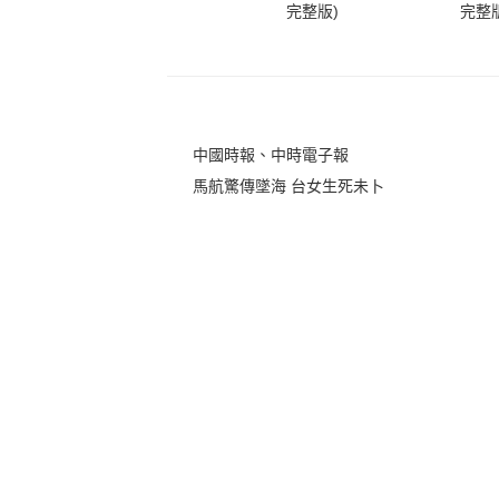
完整版)
完整版
中國時報、中時電子報
馬航驚傳墜海 台女生死未卜