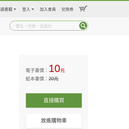
閱讀書籍
登入
加入會員
兌換券
10
電子書價：
元
紙本書價：
20
元
直接購買
放進購物車