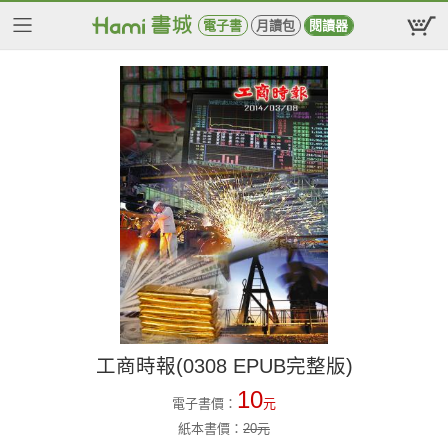
電子書
月讀包
閱讀器
工商時報(0308 EPUB完整版)
10
電子書價：
元
紙本書價：
20
元