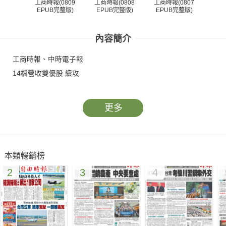
工商時報(0809
工商時報(0808
工商時報(0807
工商
EPUB完整版)
EPUB完整版)
EPUB完整版)
EP
內容簡介
工商時報、中時電子報
14檔營收雙優股 續攻
更多
本類暢銷榜
2
3
4