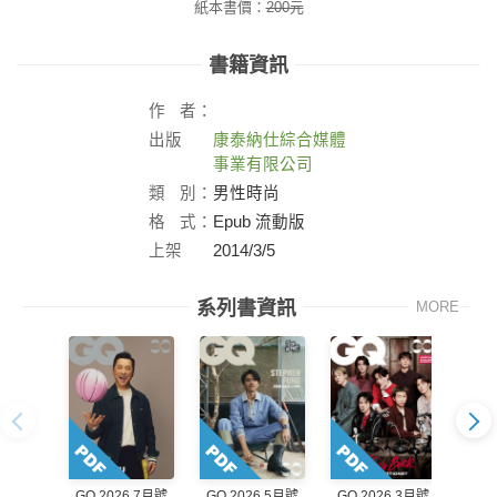
紙本書價：
200
元
書籍資訊
作
者：
出版
康泰納仕綜合媒體
社：
事業有限公司
類
別：
男性時尚
格
式：
Epub 流動版
上架
2014/3/5
日：
系列書資訊
MORE
GQ 2026 7月號
GQ 2026 5月號
GQ 2026 3月號
GQ 2