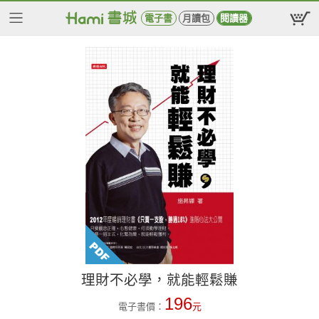
電子書
月讀包
閱讀器
理財不必學，就能輕鬆賺
196
電子書價：
元