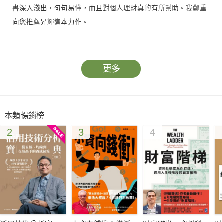
書深入淺出，句句易懂，而且對個人理財真的有所幫助。我鄭重
向您推薦昇輝這本力作。
投資其實是一件輕鬆簡單的事情，但是媒體上充斥太多理財專
家，讓大家生活充滿焦慮。本書透過60篇短文，建立簡單實用的
更多
觀念，分享與投資理財相關的啟發，讓投資朋友不必再被理財專
家那些複雜難懂的理論所綁架。
本類暢銷榜
一法明，萬法通，當能掌握真正正確的投資觀念後，就不會苦於
2
3
4
追逐數字，投資才會是一種正向的活動。最後，再以一個買賣
「台灣50」(0050)的實際案例，分享簡單投資的技巧。可說是心
法與實務操作兼備。