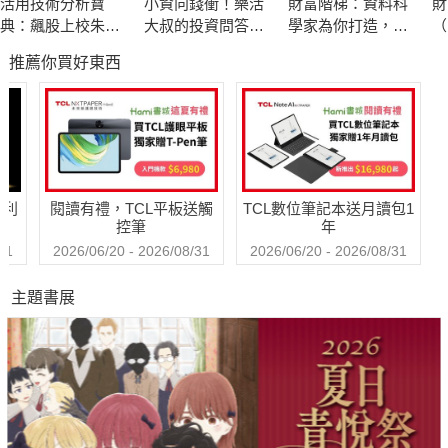
活用技術分析寶
小資向錢衝！樂活
財富階梯：資料科
財
典：飆股上校朱家
大叔的投資問答
學家為你打造，適
（
泓40年實戰精華 從
室，6步驟穩穩賺，
用人生各階段的致
《
推薦你買好東西
K線、均線到交易高
賺久久！
富策略
冊
手的養成祕笈
哈利
閱讀有禮，TCL平板送觸
TCL數位筆記本送月讀包1
控筆
年
31
2026/06/20 - 2026/08/31
2026/06/20 - 2026/08/31
主題書展