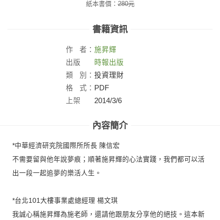
紙本書價：
280
元
書籍資訊
作
者：
施昇輝
出版
時報出版
社：
類
別：
投資理財
格
式：
PDF
上架
2014/3/6
日：
內容簡介
*中華經濟研究院國際所所長 陳信宏
不需要留與他年說夢痕；順著施昇輝的心法實踐，我們都可以活
出一段一起追夢的樂活人生。
*台北101大樓事業處總經理 楊文琪
我誠心稱施昇輝為施老師，還請他跟朋友分享他的絕技。這本新