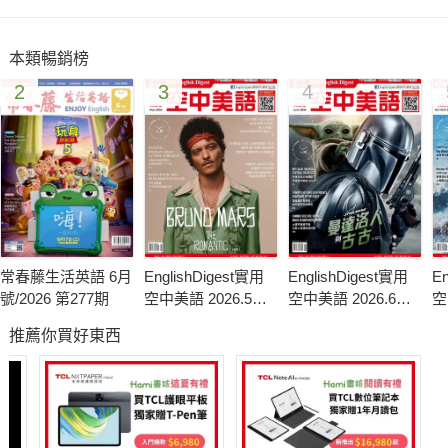
多益簡短對話解題密技
多益句子填空解題密技
本類暢銷榜
商務寫作學院：求職推薦信加分寫作術
2
3
4
帶老外客戶遊台灣：台灣電影進行式
社交/生活：看電影學英語
多益測驗模擬試題
常春藤生活英語 6月
EnglishDigest實用
EnglishDigest實用
En
號/2026 第277期
空中美語 2026.5月
空中美語 2026.6月
空
號
號
月
推薦你買好東西