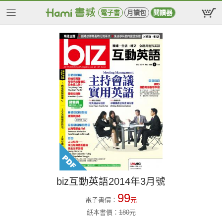
電子書
月讀包
閱讀器
biz互動英語2014年3月號
99
電子書價：
元
紙本書價：
180
元