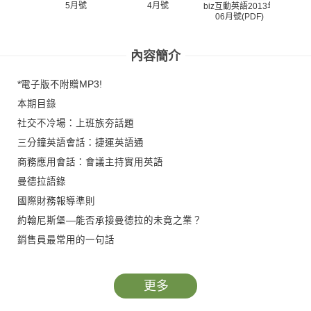
5月號
4月號
biz互動英語2013年
biz互
06月號(PDF)
05
內容簡介
*電子版不附贈MP3!
本期目錄
社交不冷場：上班族夯話題
三分鐘英語會話：捷運英語通
商務應用會話：會議主持實用英語
曼德拉語錄
國際財務報導準則
約翰尼斯堡—能否承接曼德拉的未竟之業？
銷售員最常用的一句話
人口紅利—東亞經濟體面臨的低出生率困境
重返午夜巴黎—文學與藝術的美好年代
更多
用英語宣布喜訊