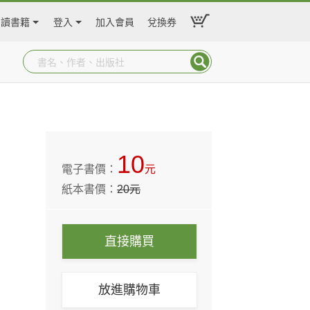
閱讀書籍
登入
加入會員
兌換券
10
電子書價：
元
紙本書價：
20
元
直接購買
放進購物車