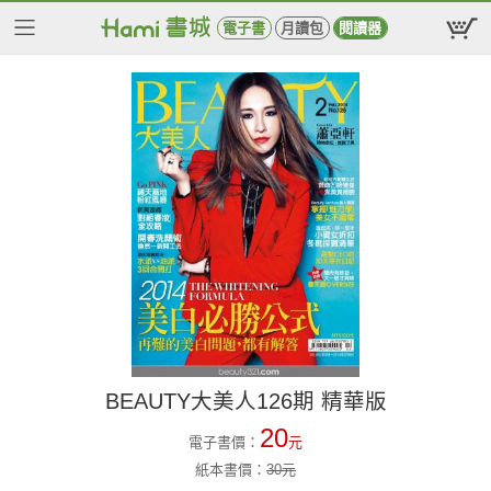
電子書
月讀包
閱讀器
BEAUTY大美人126期 精華版
20
電子書價：
元
紙本書價：
30
元