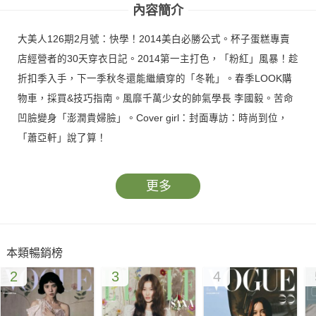
內容簡介
大美人126期2月號：快學！2014美白必勝公式。杯子蛋糕專賣
店經營者的30天穿衣日記。2014第一主打色，「粉紅」風暴！趁
折扣季入手，下一季秋冬還能繼續穿的「冬靴」。春季LOOK購
物車，採買&技巧指南。風靡千萬少女的帥氣學長 李國毅。苦命
凹臉變身「澎潤貴婦臉」。Cover girl：封面專訪：時尚到位，
「蕭亞軒」說了算！
更多
本類暢銷榜
2
3
4