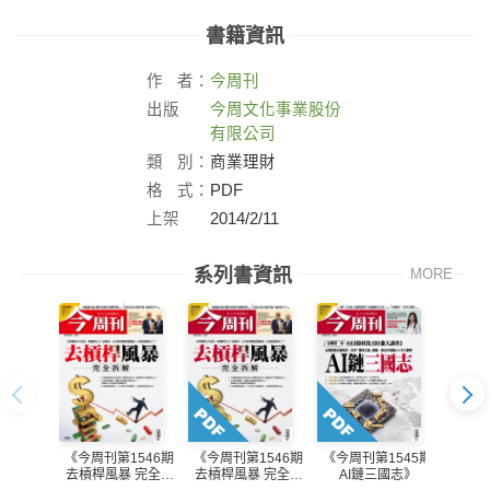
書籍資訊
作
者：
今周刊
出版
今周文化事業股份
社：
有限公司
類
別：
商業理財
格
式：
PDF
上架
2014/2/11
日：
系列書資訊
MORE
《今周刊第1546期
《今周刊第1546期
《今周刊第1545期
《今周
去槓桿風暴 完全拆
去槓桿風暴 完全拆
AI鏈三國志》
AI