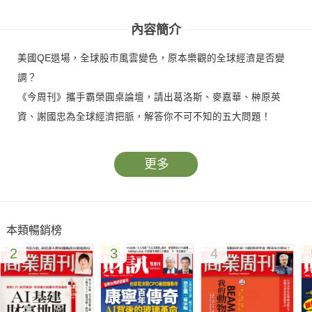
解》
解》
內容簡介
美國QE退場，全球股市風雲變色，原本樂觀的全球經濟是否變
調？
《今周刊》攜手霸榮圓桌論壇，請出葛洛斯、麥嘉華、榊原英
資、謝國忠為全球經濟把脈，解答你不可不知的五大問題！
更多
本類暢銷榜
2
3
4