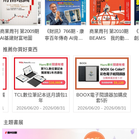
商業周刊 第2009期
《財訊》766期 - 康
商業周刊 第2010期
《
AI基建財富地圖
寧百年傳奇 AI背後
BEAMS 我的動物
創
的玻璃革命
園團隊
推薦你買好東西
送觸
TCL數位筆記本送月讀包1
BOOX電子閱讀器加購皮
年
套5折
31
2026/06/20 - 2026/08/31
2026/06/20 - 2026/08/31
主題書展