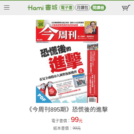
電子書
月讀包
閱讀器
《今周刊895期》恐慌後的進擊
99
電子書價：
元
紙本書價：
99
元